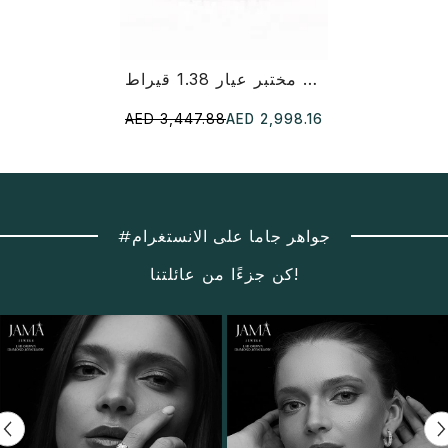
أقراط مرصعة بألماس مختبر عيار 1.38 قيراط
AED 3,447.88
AED 2,998.16
#جواهر جاما على الانستغرام
كن جزءًا من عائلتنا!