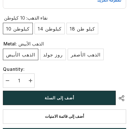
نقاء الذهب:
10 كيلوطن
18 كيلو طن
14 كيلوطن
10 كيلوطن
الذهب الأبيض
Metal:
الذهب الأصفر
روز جولد
الذهب الأبيض
Quantity:
زيادة
تقليل
الكمية
الكمية
لـ
لـ
أقراط
أقراط
أضف إلى السلة
مرصعة
مرصعة
بألماس
بألماس
مختبر
مختبر
عيار
عيار
أضف إلى قائمة الامنيات
1.38
1.38
قيراط
قيراط