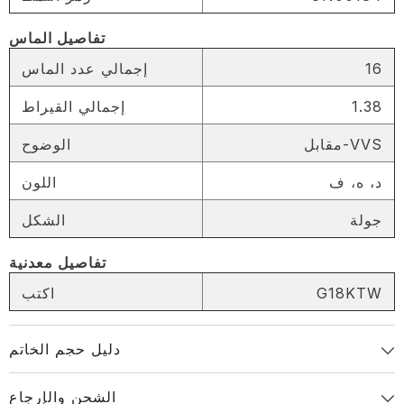
تفاصيل الماس
16
إجمالي عدد الماس
1.38
إجمالي القيراط
مقابل-VVS
الوضوح
د، ه، ف
اللون
جولة
الشكل
تفاصيل معدنية
SHARE
G18KTW
اكتب
دليل حجم الخاتم
انسخ الرابط
Share
الشحن والإرجاع