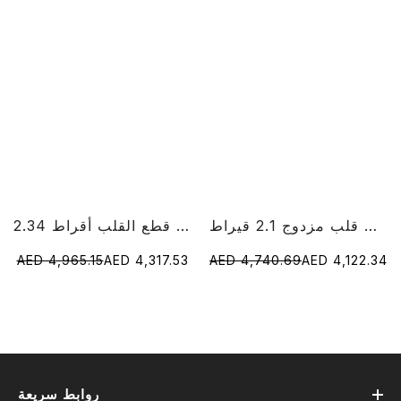
خاتم الماس على شكل قلب مزدوج 2.1 قيراط
2.34 قيراط مختبر الماس قطع القلب أقراط
AED 4,965.15
AED 4,317.53
AED 4,740.69
AED 4,122.34
روابط سريعة