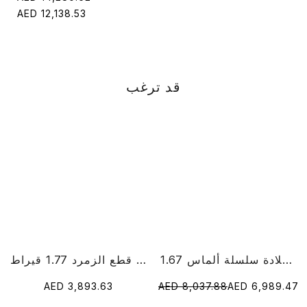
AED 12,138.53
قد ترغب
1.67 قيراط قلادة سلسلة ألماس RoundCut Lab
خاتم الماس قطع الزمرد 1.77 قيراط
AED 3,893.63
AED 8,037.88
AED 6,989.47