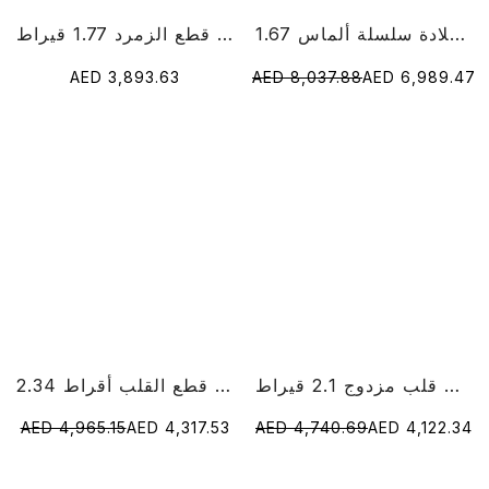
1.67 قيراط قلادة سلسلة ألماس RoundCut Lab
خاتم الماس قطع الزمرد 1.77 قيراط
AED 3,893.63
AED 8,037.88
AED 6,989.47
خاتم الماس على شكل قلب مزدوج 2.1 قيراط
2.34 قيراط مختبر الماس قطع القلب أقراط
AED 4,965.15
AED 4,317.53
AED 4,740.69
AED 4,122.34