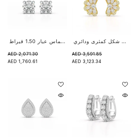
حلق على شكل زهرة 1.05 قيراط مرصع بألماس مختبر على شكل كمثرى ودائري
أقراط مرصعة بالألماس عيار 1.50 قيراط
AED 2,071.30
AED 3,591.85
AED 1,760.61
AED 3,123.34