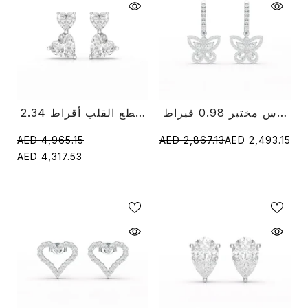
أقراط متدلية من الألماس مختبر 0.98 قيراط
2.34 قيراط مختبر الماس قطع القلب أقراط
AED 4,965.15
AED 2,867.13
AED 2,493.15
AED 4,317.53