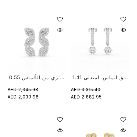
1.41 قيراط حلق الماس المتدلي
0.55 قيراط باغيت وحلق دائري من الألماس
AED 2,345.98
AED 3,315.40
AED 2,039.98
AED 2,882.95