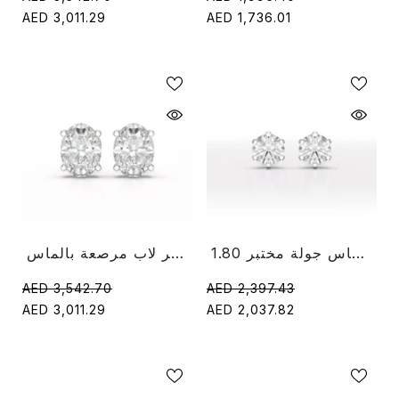
AED 3,011.29
AED 1,736.01
1.80 قيراط أقراط الماس جولة مختبر
زوجان بيضاويان من أقراط سوليتير لاب مرصعة بالماس
AED 3,542.70
AED 2,397.43
AED 3,011.29
AED 2,037.82