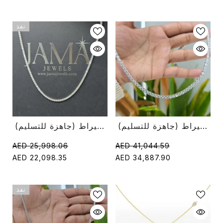
نفذ
قلادة تنس دائرية من الألماس عيار 12 قيراط (جاهزة للتسليم)
قلادة تنس ألماس مختبر 26.35 قيراط (جاهزة للتسليم)
AED 25,998.06
AED 41,044.59
AED 22,098.35
AED 34,887.90
نفذ