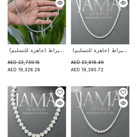
قلادة تنس دائرية من الألماس عيار 10.10 قيراط (جاهزة للتسليم)
قلادة التنس الكلاسيكية المصنوعة من الماس بقطع دائري 10.05 قيراط (جاهزة للتسليم)
AED 22,739.15
AED 22,818.49
AED 19,328.28
AED 19,395.72
نفذ