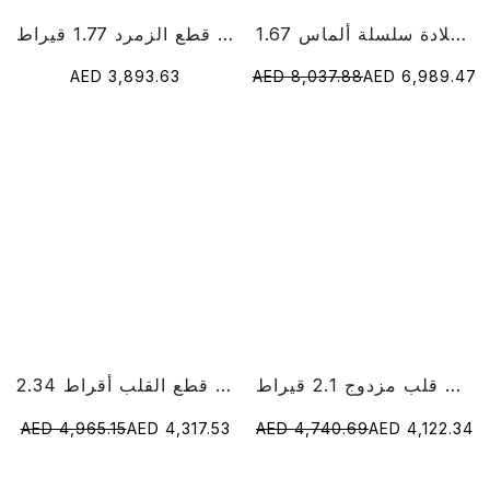
1.67 قيراط قلادة سلسلة ألماس RoundCut Lab
خاتم الماس قطع الزمرد 1.77 قيراط
AED 3,893.63
AED 8,037.88
AED 6,989.47
خاتم الماس على شكل قلب مزدوج 2.1 قيراط
2.34 قيراط مختبر الماس قطع القلب أقراط
AED 4,965.15
AED 4,317.53
AED 4,740.69
AED 4,122.34