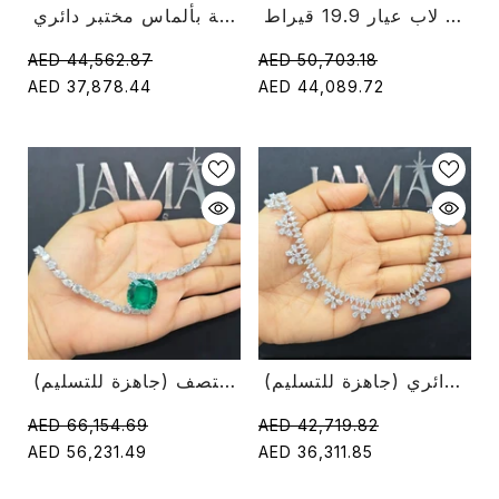
قلادة ألماس ماركيز كت لاب عيار 19.9 قيراط
قلادة من طبقتين بوزن 23.5 قيراط مرصعة بألماس مختبر دائري
AED 44,562.87
AED 50,703.18
AED 37,878.44
AED 44,089.72
قلادة أنيقة من الماس عيار 9.7 قيراط مع ألماس دائري (جاهزة للتسليم)
قلادة من الألماس 33 قيراطًا مع 20 قيراط من حجر الزمرد الأخضر في المنتصف (جاهزة للتسليم)
AED 42,719.82
AED 66,154.69
AED 36,311.85
AED 56,231.49