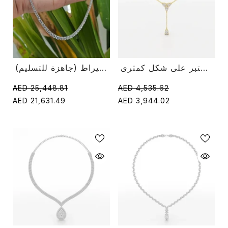
قلادة على شكل قطرة عدد 1 قيراط مرصعة بألماس مختبر على شكل كمثرى
قلادة تنس ألماس مستديرة 8.85 قيراط (جاهزة للتسليم)
AED 25,448.81
AED 4,535.62
AED 21,631.49
AED 3,944.02