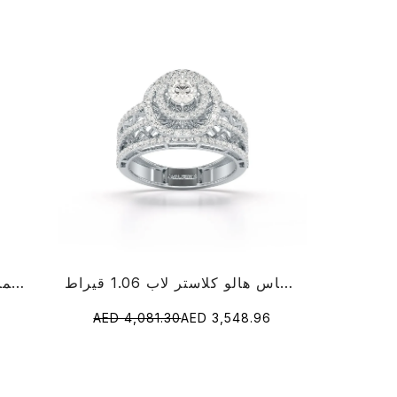
خاتم ألماس هالو كلاستر لاب 1.06 قيراط
خاتم ألماس على شكل قلب 0.68 قيراط
AED 4,081.30
AED 3,548.96