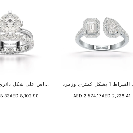
خاتم هالة مخفي من الألماس على شكل دائري 3.27 قيراط
18.33
AED 8,102.90
AED 2,574.17
AED 2,238.41