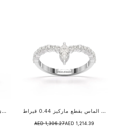
خاتم الماس بقطع ماركيز 0.44 قيراط
خاتم دائري من الألماس عيار 0.49 قيراط
AED 1,306.27
AED 1,214.39