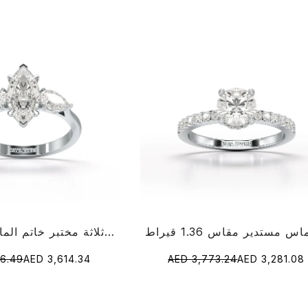
1.6 قيراط قطع ماركيز ثلاثة مختبر خاتم الماس الحجر
56.49
AED 3,614.34
AED 3,773.24
AED 3,281.08