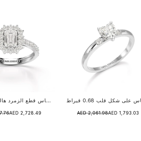
1.5 قيراط مختبر الماس قطع الزمرد هالة الدائري
7.76
AED 2,728.49
AED 2,061.98
AED 1,793.03