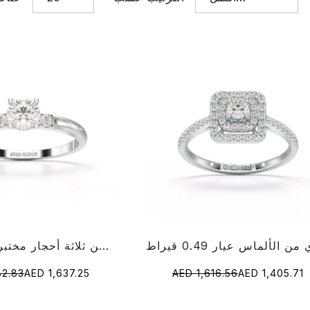
مبيعات
خاتم ألماس بسيط من ثلاثة أحجار مختبر 0.57 قيراط
82.83
AED 1,637.25
AED 1,616.56
AED 1,405.71