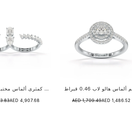
ألماس هالو لاب 0.46 قيراط
خاتم قطع كمثرى ألماس مختبر 1.98 قيراط
3.83
AED 4,907.68
AED 1,709.49
AED 1,486.52