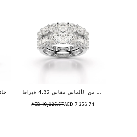
خاتم مستدير من الألماس مقاس 4.82 قيراط
خاتم 
AED 10,025.57
AED 7,356.74