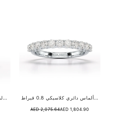
خاتم ألماس دائري كلاسيكي 0.8 قيراط
خاتم ألماس مستدير مقاس 1.36 قيراط
AED 2,075.64
AED 1,804.90