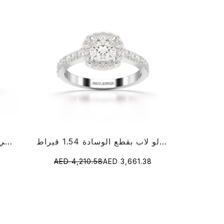
خاتم الماس هالو لاب بقطع الوسادة 1.54 قيراط
خاتم ألماس مختبر كمثلج إجمالي القيراط 1 بشكل كمثرى وزمرد
AED 4,210.58
AED 3,661.38