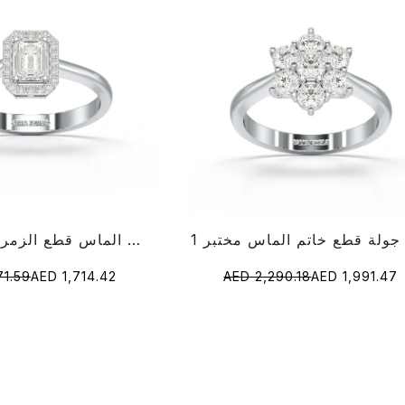
0.6 قيراط خاتم الماس قطع الزمرد البسيط
71.59
AED 1,714.42
AED 2,290.18
AED 1,991.47