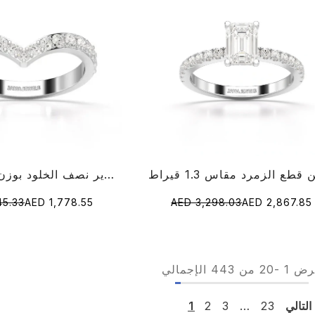
خاتم ألماس مستدير نصف الخلود بوزن 0.57 قيراط
45.33
AED 1,778.55
AED 3,298.03
AED 2,867.85
رض
1
-
20
من 443 الإجمالي
التالي
23
…
3
2
1