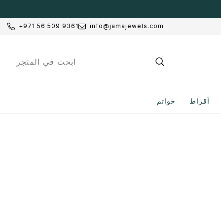
انتقل إلى المحتوى
+971 56 509 9361
info@jamajewels.com
أقراط
خواتم