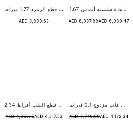
1.67 قيراط قلادة سلسلة ألماس RoundCut Lab
خاتم الماس قطع الزمرد 1.77 قيراط
AED 3,893.63
AED 8,037.88
AED 6,989.47
خاتم الماس على شكل قلب مزدوج 2.1 قيراط
2.34 قيراط مختبر الماس قطع القلب أقراط
AED 4,965.15
AED 4,317.53
AED 4,740.69
AED 4,122.34