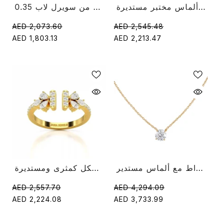
خاتم الخلود على شكل زهرة 0.65 قيراط مع قطع ألماس مختبر مستديرة
0.35 قيراط حلق ألماس دائري من سويرل لاب
AED 2,073.60
AED 2,545.48
AED 1,803.13
AED 2,213.47
قلادة سلسلة مستطيلة من الألماس عيار 0.50 قيراط مع ألماس مستدير
خاتم مفتوح من الماس بوزن 0.5 قيراط مع قطع ألماس على شكل كمثرى ومستديرة
AED 2,557.70
AED 4,294.09
AED 2,224.08
AED 3,733.99