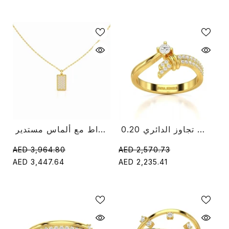
0.20 قيراط دائري قطع الماس تجاوز الدائري
قلادة سلسلة مستطيلة من الألماس عيار 0.50 قيراط مع ألماس مستدير
AED 3,964.80
AED 2,570.73
AED 3,447.64
AED 2,235.41