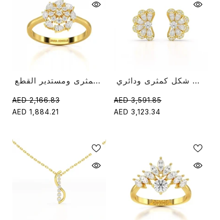
حلق على شكل زهرة 1.05 قيراط مرصع بألماس مختبر على شكل كمثرى ودائري
خاتم عنقودي بوزن 0.35 قيراط مع ألماس كمثرى ومستدير القطع
AED 2,166.83
AED 3,591.85
AED 1,884.21
AED 3,123.34