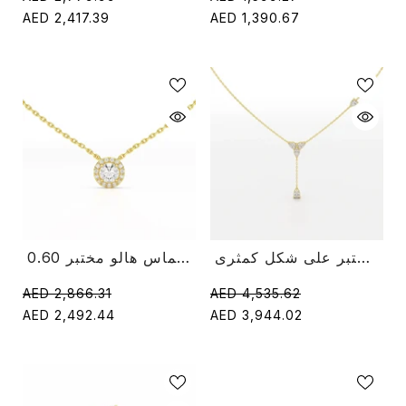
AED 2,417.39
AED 1,390.67
قلادة على شكل قطرة عدد 1 قيراط مرصعة بألماس مختبر على شكل كمثرى
0.60 قيراط جولة قطع قلادة سلسلة الماس هالو مختبر
AED 2,866.31
AED 4,535.62
AED 2,492.44
AED 3,944.02