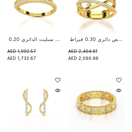
خاتم كروس من الماس بقص دائري 0.30 قيراط
0.20 قيراط قطع مستديرة الماس سبليت الدائري
AED 1,992.57
AED 2,404.61
AED 1,732.67
AED 2,090.96