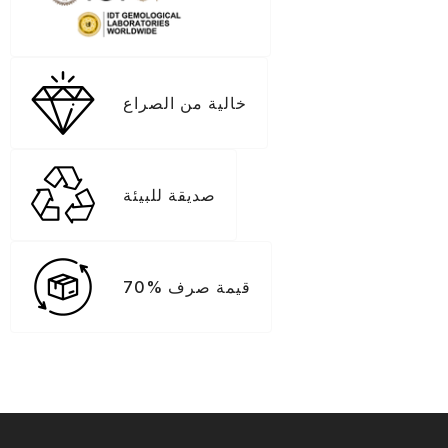
خالية من الصراع
صديقة للبيئة
70% قيمة صرف