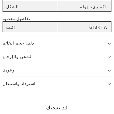
الكمثرى، جولة
الشكل
انسخ الرابط
تفاصيل معدنية
Share
G18KTW
اكتب
دليل حجم الخاتم
الشحن والإرجاع
وعودنا
استرداد واستبدال
قد يعجبك