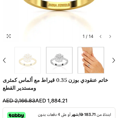
1
/
14
خاتم عنقودي بوزن 0.35 قيراط مع ألماس كمثرى
ومستدير القطع
AED 2,166.83
AED 1,884.21