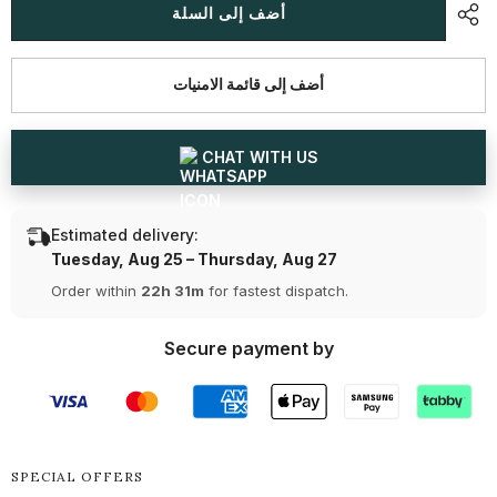
خاتم
خاتم
أضف إلى السلة
عنقودي
عنقودي
بوزن
بوزن
0.35
0.35
قيراط
قيراط
أضف إلى قائمة الامنيات
مع
مع
ألماس
ألماس
كمثرى
كمثرى
ومستدير
ومستدير
القطع
القطع
CHAT WITH US
Estimated delivery:
Tuesday, Aug 25 – Thursday, Aug 27
Order within
22h 31m
for fastest dispatch.
Secure payment by
SPECIAL OFFERS