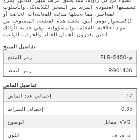
تصميمها العنقودي الفريد بين السحر الكلاسيكي والأسلوب
المعاصر، مما يجعلها مثالية للمناسبات الخاصة أو
كإكسسوار يومي أنيق. تجسد هذه القطعة، المصنوعة من
مواد أخلاقية، الفخامة والمسؤولية، وهي جذابة لأولئك
الذين يقدرون الجمال الخالد والحرفية الواعية.
تفاصيل المنتج
FLR-5450-م
رمز المنتج
RG01436
رمز النمط
تفاصيل الماس
17
إجمالي عدد الماس
0.35
إجمالي القيراط
مقابل-VVS
الوضوح
د، ه، ف
اللون
SHARE