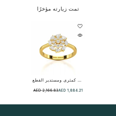
تمت زيارته مؤخرًا
خاتم عنقودي بوزن 0.35 قيراط مع ألماس كمثرى ومستدير القطع
AED 2,166.83
AED 1,884.21