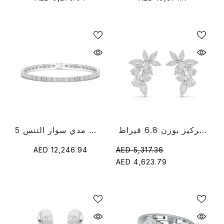
أقراط متدلية من الماس بقطع الكمثرى والمركيز بوزن 6.8 قيراط
5 قيراط قطع الزمرد الماس مدي سوار التنس
AED 12,246.94
AED 5,317.36
AED 4,623.79