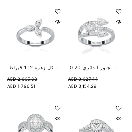
0.20 قيراط دائري قطع الماس تجاوز الدائري
خاتم الماس على شكل زهرة 1.12 قيراط
AED 2,065.98
AED 3,627.44
AED 1,796.51
AED 3,154.29