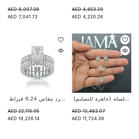
AED 8,097.98
AED 4,853.29
AED 7,041.72
AED 4,220.26
طقم مجوهرات ألماس بنقش زهور 3.60 قيراط - خاتم وحلق وقلادة سلسلة (جاهزة للتسليم)
خاتم ألماس كلاسيكي من قطع الزمرد مقاس 6.24 قيراط
AED 22,110.05
AED 13,483.07
AED 19,226.14
AED 11,724.39