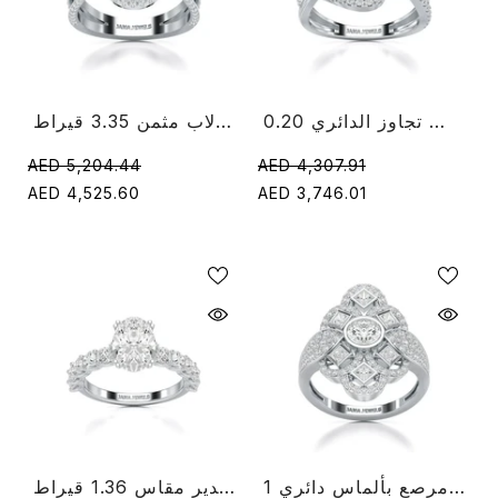
0.20 قيراط دائري قطع الماس تجاوز الدائري
خاتم ألماس هالو لاب مثمن 3.35 قيراط
AED 5,204.44
AED 4,307.91
AED 4,525.60
AED 3,746.01
1 قيراط خاتم على شكل كمثرى مرصع بألماس دائري
خاتم ألماس مستدير مقاس 1.36 قيراط