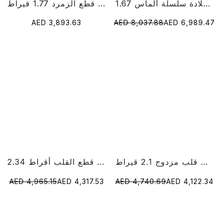
1.67 قيراط قلادة سلسلة ألماس RoundCut Lab
خاتم الماس قطع الزمرد 1.77 قيراط
AED 3,893.63
AED 8,037.88
AED 6,989.47
خاتم الماس على شكل قلب مزدوج 2.1 قيراط
2.34 قيراط مختبر الماس قطع القلب أقراط
AED 4,965.15
AED 4,317.53
AED 4,740.69
AED 4,122.34