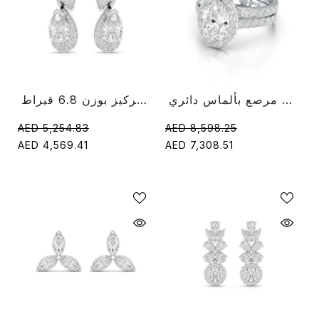
خاتم مزدوج بقطع بيضاوي 3.05 قيراط مرصع بألماس دائري
أقراط متدلية من الماس بقطع الكمثرى والمركيز بوزن 6.8 قيراط
AED 5,254.83
AED 8,598.25
AED 4,569.41
AED 7,308.51