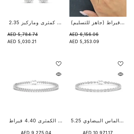
خاتم مفتوح من الألماس على شكل كمثرى 1.40 قيراط (جاهز للتسليم)
2.35 قيراط حلق من الألماس على شكل كمثرى وماركيز
AED 6,156.06
AED 5,784.74
AED 5,353.09
AED 5,030.21
5.25 قيراط سوار التنس الحافة قطع الماس البيضاوي
سوار التنس ذو الإطار الماسي بقطع الكمثرى 4.40 قيراط
AED 9,275.04
AED 10,971.17